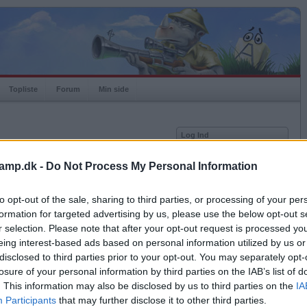
Topliste
Forum
Min side
Log Ind
Bruger
amp.dk -
Do Not Process My Personal Information
t aktiveringsmail, hvad skal jeg gøre?
Adgangskode
nfigureres for at fungere med Ordkamp?
to opt-out of the sale, sharing to third parties, or processing of your per
Husk mig
formation for targeted advertising by us, please use the below opt-out s
Log ind
 spillet
r selection. Please note that after your opt-out request is processed y
eing interest-based ads based on personal information utilized by us or
problem med Ordkamp.dk?
Glemt adgangskoden?
Få ny aktiveringslink
disclosed to third parties prior to your opt-out. You may separately opt-
g?
losure of your personal information by third parties on the IAB’s list of
. This information may also be disclosed by us to third parties on the
IA
Ordkamp er gratis!
Participants
that may further disclose it to other third parties.
 den?