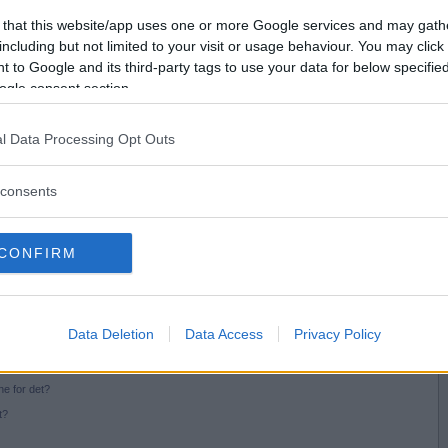
Vil du være
 that this website/app uses one or more Google services and may gath
medlem?
including but not limited to your visit or usage behaviour. You may click 
r negativ tid?
 to Google and its third-party tags to use your data for below specifi
Opret ny konto
ogle consent section.
jeg er blevet frakoblet. Hvad sker der?
l Data Processing Opt Outs
ardet. Hvorfor?
 jeg gøre?
r et spil?
consents
gt til noget helt forkert! Hvad kan være sket?
CONFIRM
uspoints?
hvordan tager jeg imod en invitation?
Data Deletion
Data Access
Privacy Policy
el spil?
. Aftalt spil?
e for det?
t?