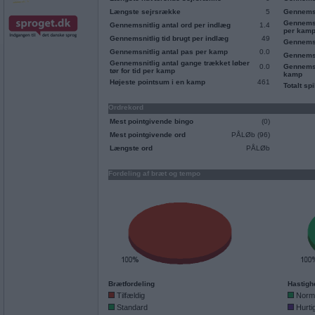
Længste sejrsrække
5
Gennemsn
Gennemsn
Gennemsnitlig antal ord per indlæg
1.4
per kam
Gennemsnitlig tid brugt per indlæg
49
Gennemsn
Gennemsnitlig antal pas per kamp
0.0
Gennemsn
Gennemsnitlig antal gange trækket løber
0.0
Gennemsni
tør for tid per kamp
kamp
Højeste pointsum i en kamp
461
Totalt spi
Ordrekord
Mest pointgivende bingo
(0)
Mest pointgivende ord
PÅLØb (96)
Længste ord
PÅLØb
Fordeling af bræt og tempo
Brætfordeling
Hastigh
Tilfældig
Norm
Standard
Hurti