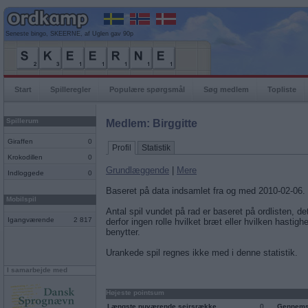
Seneste bingo, SKEERNE, af Uglen gav 90p
Start
Spilleregler
Populære spørgsmål
Søg medlem
Topliste
Spillerum
Medlem: Birggitte
Giraffen
0
Profil
Statistik
Krokodillen
0
Grundlæggende
|
Mere
Indloggede
0
Baseret på data indsamlet fra og med 2010-02-06.
Mobilspil
Antal spil vundet på rad er baseret på ordlisten, det
Igangværende
2 817
derfor ingen rolle hvilket bræt eller hvilken hastigh
benytter.
Urankede spil regnes ikke med i denne statistik.
I samarbejde med
Højeste pointsum
Længste nuværende sejrsrække
0
Gennemsn