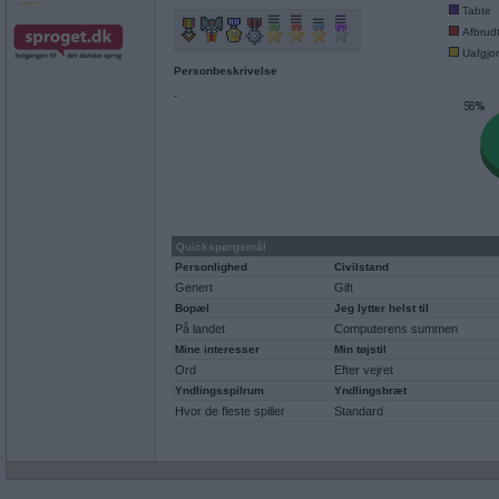
Tabte
Afbrud
Uafgjor
Personbeskrivelse
-
Quickspørgsmål
Personlighed
Civilstand
Genert
Gift
Bopæl
Jeg lytter helst til
På landet
Computerens summen
Mine interesser
Min tøjstil
Ord
Efter vejret
Yndlingsspilrum
Yndlingsbræt
Hvor de fleste spiller
Standard