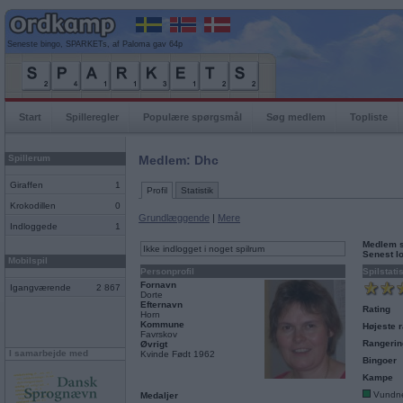
Seneste bingo, SPARKETs, af Paloma gav 64p
Start
Spilleregler
Populære spørgsmål
Søg medlem
Topliste
Spillerum
Medlem: Dhc
Giraffen
1
Profil
Statistik
Krokodillen
0
Grundlæggende
|
Mere
Indloggede
1
Medlem 
Ikke indlogget i noget spilrum
Senest l
Mobilspil
Personprofil
Spilstati
Fornavn
Igangværende
2 867
Dorte
Efternavn
Rating
Horn
Kommune
Højeste r
Favrskov
Rangerin
Øvrigt
I samarbejde med
Kvinde Født 1962
Bingoer
Kampe
Vundn
Medaljer