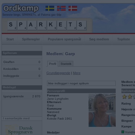
Seneste bingo, SPARKETs, af Paloma gav 64p
Start
Spilleregler
Populære spørgsmål
Søg medlem
Topliste
Spillerum
Medlem: Garp
Giraffen
0
Profil
Statistik
Krokodillen
0
Grundlæggende
|
Mere
Indloggede
0
Medlem 
Ikke indlogget i noget spilrum
Senest l
Mobilspil
Personprofil
Spilstati
Fornavn
Igangværende
2 870
Jane Lyngholm
Efternavn
Rating
Garp
Kommune
Højeste r
Næstved
Rangerin
Øvrigt
I samarbejde med
Kvinde Født 1961
Bingoer
Kampe
Vundn
Medaljer