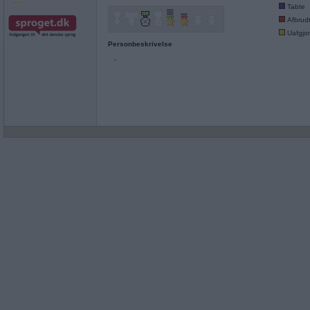
Tabte
Afbrud
Uafgjor
Personbeskrivelse
-