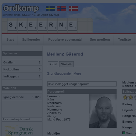
Seneste bingo, SKEERNE, af Uglen gav 90p
Start
Spilleregler
Populære spørgsmål
Søg medlem
Topliste
Spillerum
Medlem: Gåserød
Giraffen
1
Profil
Statistik
Krokodillen
0
Grundlæggende
|
Mere
Indloggede
1
Medlem 
Ikke indlogget i noget spilrum
Senest l
Mobilspil
Personprofil
Spilstati
Fornavn
Igangværende
2 823
Kåre
Efternavn
Rating
Peitersen
Kommune
Højeste r
Anden by
Rangerin
Øvrigt
I samarbejde med
Mand Født 1973
Bingoer
Kampe
Vundn
Medaljer