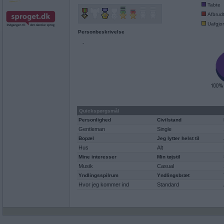
Tabte
Afbrud
Uafgjor
Personbeskrivelse
-
Quickspørgsmål
Personlighed
Civilstand
Gentleman
Single
Bopæl
Jeg lytter helst til
Hus
Alt
Mine interesser
Min tøjstil
Musik
Casual
Yndlingsspilrum
Yndlingsbræt
Hvor jeg kommer ind
Standard