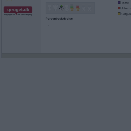
Tabte
Afbrud
Uafgjor
Personbeskrivelse
-