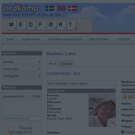
Seneste bingo, MEDFØRT, af Uglen gav 206p
Start
Spilleregler
Populære spørgsmål
Søg medlem
Topliste
Spillerum
Medlem: Lsho
Giraffen
1
Profil
Statistik
Krokodillen
0
Grundlæggende
|
Mere
Indloggede
1
Medlem 
Ikke indlogget i noget spilrum
Senest l
Mobilspil
Personprofil
Spilstati
Fornavn
Igangværende
2 818
Lisbeth
Efternavn
Rating
Skov
Kommune
Højeste r
Fredericia
Rangerin
Øvrigt
I samarbejde med
Kvinde Født 1963
Bingoer
Kampe
Vundn
Medaljer