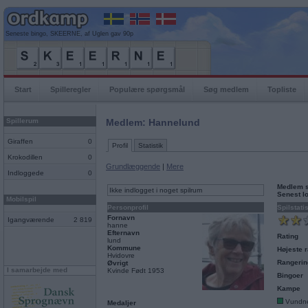
Seneste bingo, SKEERNE, af Uglen gav 90p
Start
Spilleregler
Populære spørgsmål
Søg medlem
Topliste
Spillerum
Medlem: Hannelund
Giraffen
0
Profil
Statistik
Krokodillen
0
Grundlæggende
|
Mere
Indloggede
0
Medlem 
Ikke indlogget i noget spilrum
Senest l
Mobilspil
Personprofil
Spilstati
Fornavn
Igangværende
2 819
hanne
Efternavn
Rating
lund
Kommune
Højeste r
Hvidovre
Rangerin
Øvrigt
I samarbejde med
Kvinde Født 1953
Bingoer
Kampe
Vundn
Medaljer