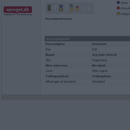
Tabte
Afbrud
Uafgjor
Personbeskrivelse
-
Quickspørgsmål
Personlighed
Civilstand
Rar
Gift
Bopæl
Jeg lytter helst til
Slot
Fuglesang
Mine interesser
Min tøjstil
Livet
Efter vejret
Yndlingsspilrum
Yndlingsbræt
Afhænger af humøret
Standard