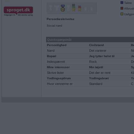
Tabte
Afbrud
Uafgjor
Personbeskrivelse
Social nørd
Quickspørgsmål
Personlighed
Civilstand
B
Nørd
Det varierer
Ni
Bopæl
Jeg lytter helst til
J
Indespærret
Rock
De
Mine interesser
Min tøjstil
S
Skrive lister
Det der er rent
Kl
Yndlingsspilrum
Yndlingsbræt
Y
Hvor vennerne er
Standard
C