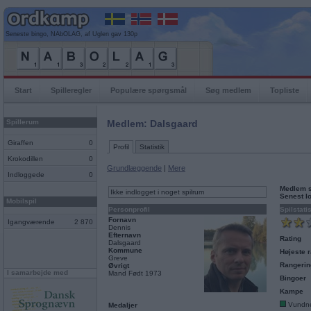
Seneste bingo, NAbOLAG, af Uglen gav 130p
Start
Spilleregler
Populære spørgsmål
Søg medlem
Topliste
Spillerum
Medlem: Dalsgaard
Giraffen
0
Profil
Statistik
Krokodillen
0
Grundlæggende
|
Mere
Indloggede
0
Medlem 
Ikke indlogget i noget spilrum
Senest l
Mobilspil
Personprofil
Spilstati
Fornavn
Igangværende
2 870
Dennis
Efternavn
Rating
Dalsgaard
Kommune
Højeste r
Greve
Rangerin
Øvrigt
I samarbejde med
Mand Født 1973
Bingoer
Kampe
Vundn
Medaljer