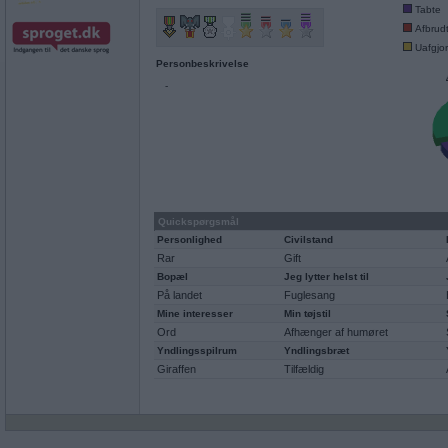
Tabte
Afbrud
Uafgjor
Personbeskrivelse
-
Quickspørgsmål
Personlighed
Civilstand
Rar
Gift
Bopæl
Jeg lytter helst til
På landet
Fuglesang
Mine interesser
Min tøjstil
Ord
Afhænger af humøret
Yndlingsspilrum
Yndlingsbræt
Giraffen
Tilfældig