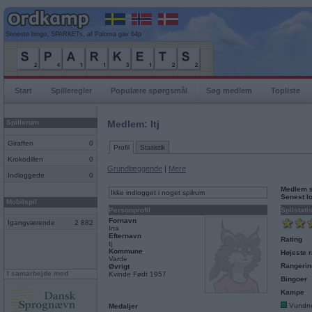
Seneste bingo, SPARKETs, af Paloma gav 64p
Start
Spilleregler
Populære spørgsmål
Søg medlem
Topliste
Spillerum
Medlem: Itj
Giraffen
0
Profil
Statistik
Krokodillen
0
Grundlæggende
|
Mere
Indloggede
0
Medlem 
Ikke indlogget i noget spilrum
Senest l
Mobilspil
Personprofil
Spilstati
Fornavn
Igangværende
2 882
Ina
Efternavn
Rating
tj
Kommune
Højeste r
Varde
Rangerin
Øvrigt
I samarbejde med
Kvinde Født 1957
Bingoer
Kampe
Vundn
Medaljer