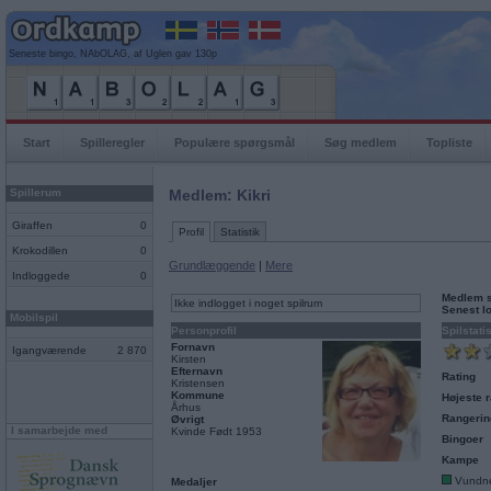
Seneste bingo, NAbOLAG, af Uglen gav 130p
Start
Spilleregler
Populære spørgsmål
Søg medlem
Topliste
Spillerum
Medlem: Kikri
Giraffen
0
Profil
Statistik
Krokodillen
0
Grundlæggende
|
Mere
Indloggede
0
Medlem 
Ikke indlogget i noget spilrum
Senest l
Mobilspil
Personprofil
Spilstati
Fornavn
Igangværende
2 870
Kirsten
Efternavn
Rating
Kristensen
Kommune
Højeste r
Århus
Rangerin
Øvrigt
I samarbejde med
Kvinde Født 1953
Bingoer
Kampe
Vundn
Medaljer