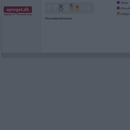
Tabte
Afbrud
Uafgjor
Personbeskrivelse
-