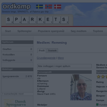
Seneste bingo, SPARKETs, af Paloma gav 64p
Start
Spilleregler
Populære spørgsmål
Søg medlem
Topliste
Spillerum
Medlem: Remming
Giraffen
0
Profil
Statistik
Krokodillen
0
Grundlæggende
|
Mere
Indloggede
0
Medlem 
Ikke indlogget i noget spilrum
Senest l
Mobilspil
Personprofil
Spilstati
Fornavn
Igangværende
2 870
ole
Efternavn
Rating
schøning
Kommune
Højeste r
Lolland
Rangerin
Øvrigt
I samarbejde med
Mand Født 1951
Bingoer
Kampe
Medaljer
Vundn