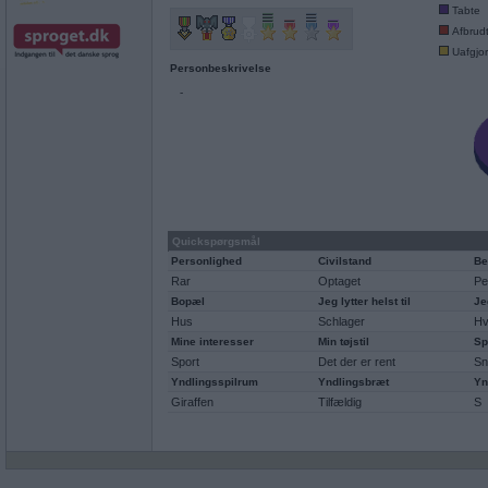
Tabte
Afbrud
Uafgjor
Personbeskrivelse
-
Quickspørgsmål
Personlighed
Civilstand
Be
Rar
Optaget
Pe
Bopæl
Jeg lytter helst til
Je
Hus
Schlager
Hv
Mine interesser
Min tøjstil
Sp
Sport
Det der er rent
Sn
Yndlingsspilrum
Yndlingsbræt
Yn
Giraffen
Tilfældig
S