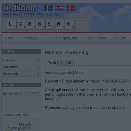
Seneste bingo, LOSSERS, af Paloma gav 82p
Start
Spilleregler
Populære spørgsmål
Søg medlem
Topliste
Spillerum
Medlem: Anordning
Giraffen
1
Profil
Statistik
Krokodillen
0
Grundlæggende
|
Mere
Indloggede
1
Baseret på data indsamlet fra og med 2010-02-06.
Mobilspil
Antal spil vundet på rad er baseret på ordlisten, det
Igangværende
2 841
derfor ingen rolle hvilket bræt eller hvilken hastigh
benytter.
Urankede spil regnes ikke med i denne statistik.
I samarbejde med