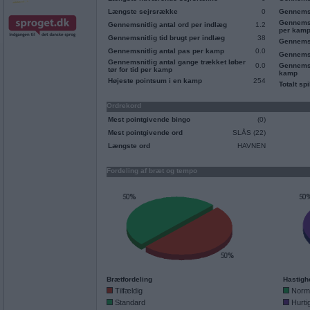
Længste sejrsrække
0
Gennemsn
Gennemsn
Gennemsnitlig antal ord per indlæg
1.2
per kam
Gennemsnitlig tid brugt per indlæg
38
Gennemsn
Gennemsnitlig antal pas per kamp
0.0
Gennemsn
Gennemsnitlig antal gange trækket løber
0.0
Gennemsni
tør for tid per kamp
kamp
Højeste pointsum i en kamp
254
Totalt spi
Ordrekord
Mest pointgivende bingo
(0)
Mest pointgivende ord
SLÅS (22)
Længste ord
HAVNEN
Fordeling af bræt og tempo
Brætfordeling
Hastigh
Tilfældig
Norm
Standard
Hurti