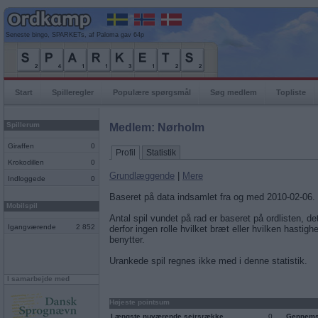
Seneste bingo, SPARKETs, af Paloma gav 64p
Start
Spilleregler
Populære spørgsmål
Søg medlem
Topliste
Spillerum
Medlem: Nørholm
Giraffen
0
Profil
Statistik
Krokodillen
0
Grundlæggende
|
Mere
Indloggede
0
Baseret på data indsamlet fra og med 2010-02-06.
Mobilspil
Antal spil vundet på rad er baseret på ordlisten, det
Igangværende
2 852
derfor ingen rolle hvilket bræt eller hvilken hastigh
benytter.
Urankede spil regnes ikke med i denne statistik.
I samarbejde med
Højeste pointsum
Længste nuværende sejrsrække
0
Gennemsn