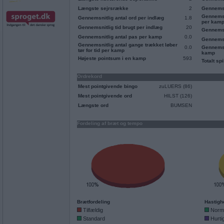
Længste sejrsrække
2
Gennemsn
Gennemsn
Gennemsnitlig antal ord per indlæg
1.8
per kam
Gennemsnitlig tid brugt per indlæg
20
Gennemsn
Gennemsnitlig antal pas per kamp
0.0
Gennemsn
Gennemsnitlig antal gange trækket løber
0.0
Gennemsni
tør for tid per kamp
kamp
Højeste pointsum i en kamp
593
Totalt spi
Ordrekord
Mest pointgivende bingo
zuLUERS (86)
Mest pointgivende ord
HILST (126)
Længste ord
BUMSEN
Fordeling af bræt og tempo
Brætfordeling
Hastigh
Tilfældig
Norm
Standard
Hurti