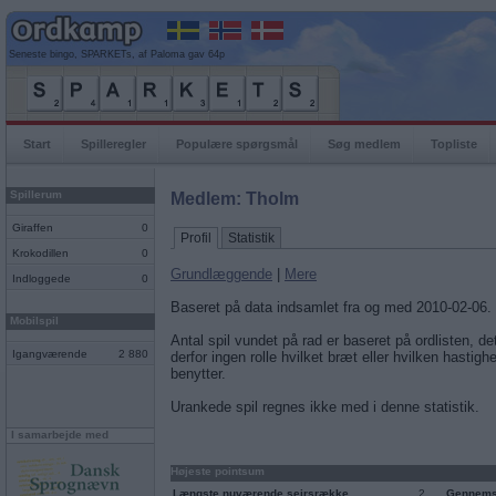
Seneste bingo, SPARKETs, af Paloma gav 64p
Start
Spilleregler
Populære spørgsmål
Søg medlem
Topliste
Spillerum
Medlem: Tholm
Giraffen
0
Profil
Statistik
Krokodillen
0
Grundlæggende
|
Mere
Indloggede
0
Baseret på data indsamlet fra og med 2010-02-06.
Mobilspil
Antal spil vundet på rad er baseret på ordlisten, det
Igangværende
2 880
derfor ingen rolle hvilket bræt eller hvilken hastigh
benytter.
Urankede spil regnes ikke med i denne statistik.
I samarbejde med
Højeste pointsum
Længste nuværende sejrsrække
2
Gennemsn