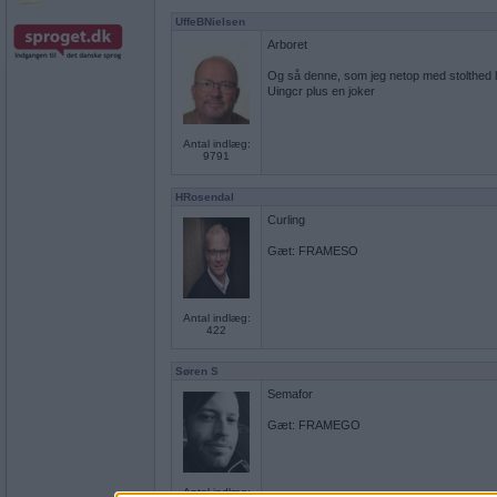
UffeBNielsen
Arboret
Og så denne, som jeg netop med stolthed l
Uingcr plus en joker
Antal indlæg:
9791
HRosendal
Curling
Gæt: FRAMESO
Antal indlæg:
422
Søren S
Semafor
Gæt: FRAMEGO
Antal indlæg: