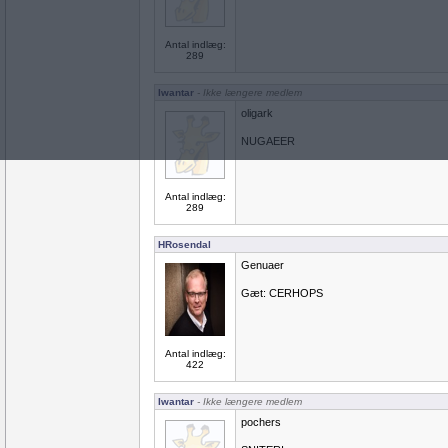
Antal indlæg:
289
Iwantar
- Ikke længere medlem
oligark
NUGAEER
Antal indlæg:
289
HRosendal
Genuaer
Gæt: CERHOPS
Antal indlæg:
422
Iwantar
- Ikke længere medlem
pochers