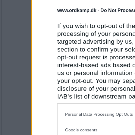
1554
www.ordkamp.dk -
Do Not Process
HRosendal
Fromage
If you wish to opt-out of the
Gæt: FNAMEGO
processing of your personal
targeted advertising by us
Antal indlæg:
section to confirm your sel
422
opt-out request is proces
Iwantar
- Ikke længere medlem
interest-based ads based o
megafon
us or personal information d
TOGAGIN
your opt-out. You may separ
disclosure of your personal
Antal indlæg:
IAB’s list of downstream pa
289
also be disclosed by us to 
HRosendal
Downstream Participants
th
Gigaton
Personal Data Processing Opt Outs
third parties.
Gæt: NYTAROB
Google consents
Please note that this web