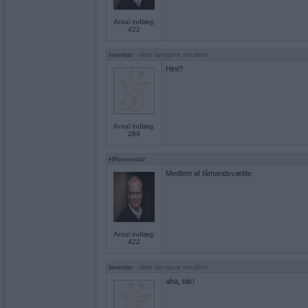
Antal indlæg:
422
Iwantar
- Ikke længere medlem
Hint?
Antal indlæg:
289
HRosendal
Medlem af fåmandsvælde
Antal indlæg:
422
Iwantar
- Ikke længere medlem
aha, tak!