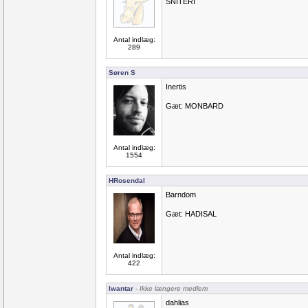
SNITERI
Antal indlæg:
289
Søren S
Inertis
Gæt: MONBARD
Antal indlæg:
1554
HRosendal
Barndom
Gæt: HADISAL
Antal indlæg:
422
Iwantar
- Ikke længere medlem
dahlias