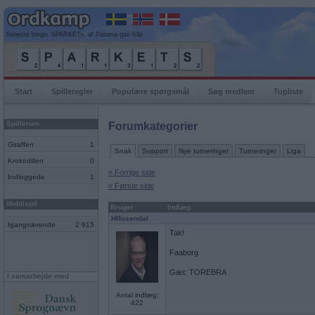
Seneste bingo, SPARKETs, af Paloma gav 64p
Start
Spilleregler
Populære spørgsmål
Søg medlem
Topliste
Spillerum
Forumkategorier
Giraffen
1
Snak
Support
Nye turneringer
Turneringer
Liga
Krokodillen
0
« Forrige side
Indloggede
1
« Første side
Mobilspil
Bruger
Indlæg
HRosendal
Igangværende
2 915
Tak!
Faaborg
Gæt: TOREBRA
I samarbejde med
Antal indlæg:
422