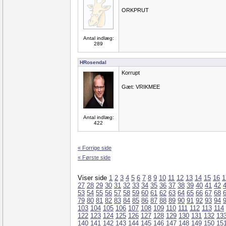
ORKPRUT
Antal indlæg:
289
HRosendal
Korrupt
Gæt: VRIKMEE
Antal indlæg:
422
« Forrige side
« Første side
Viser side
1
2
3
4
5
6
7
8
9
10
11
12
13
14
15
16
1
27
28
29
30
31
32
33
34
35
36
37
38
39
40
41
42
53
54
55
56
57
58
59
60
61
62
63
64
65
66
67
68
79
80
81
82
83
84
85
86
87
88
89
90
91
92
93
94
103
104
105
106
107
108
109
110
111
112
113
114
122
123
124
125
126
127
128
129
130
131
132
13
140
141
142
143
144
145
146
147
148
149
150
15