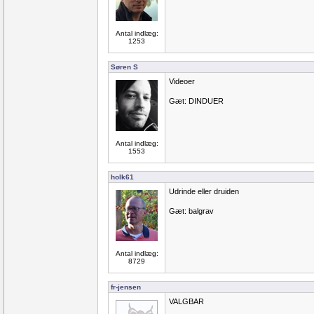
Antal indlæg:
1253
Søren S
Videoer
Gæt: DINDUER
Antal indlæg:
1553
holk61
Udrinde eller druiden
Gæt: balgrav
Antal indlæg:
8729
fr-jensen
VALGBAR