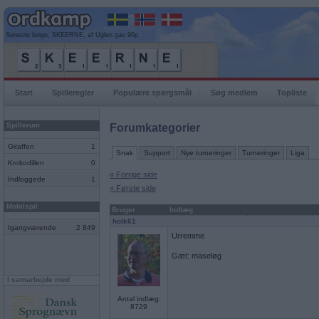
Seneste bingo, SKEERNE, af Uglen gav 90p
Start
Spilleregler
Populære spørgsmål
Søg medlem
Topliste
Spillerum
Forumkategorier
Giraffen
1
Snak
Support
Nye turneringer
Turneringer
Liga
Krokodillen
0
« Forrige side
Indloggede
1
« Første side
Mobilspil
Bruger
Indlæg
holk61
Igangværende
2 849
Urremme
Gæt: maseløg
I samarbejde med
Antal indlæg:
8729