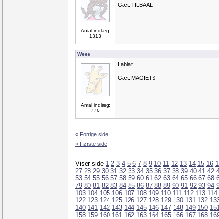
Gæt: TILBAAL
Antal indlæg:
1313
Weee
Labialt
Gæt: MAGIETS
Antal indlæg:
776
« Forrige side
« Første side
Viser side
1
2
3
4
5
6
7
8
9
10
11
12
13
14
15
16
1
27
28
29
30
31
32
33
34
35
36
37
38
39
40
41
42
53
54
55
56
57
58
59
60
61
62
63
64
65
66
67
68
79
80
81
82
83
84
85
86
87
88
89
90
91
92
93
94
103
104
105
106
107
108
109
110
111
112
113
114
122
123
124
125
126
127
128
129
130
131
132
13
140
141
142
143
144
145
146
147
148
149
150
15
158
159
160
161
162
163
164
165
166
167
168
16