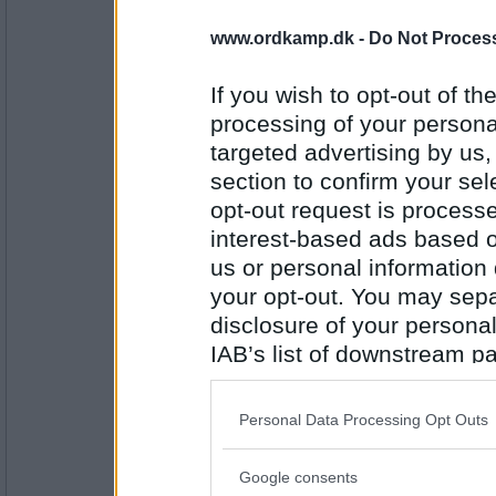
Dalsgaard
www.ordkamp.dk -
Do Not Process
Nubiere
Gæt: OPSIGNE
If you wish to opt-out of the
processing of your personal
targeted advertising by us
Antal indlæg:
1253
section to confirm your sel
opt-out request is proces
Søren S
Pigeons
interest-based ads based o
Gæt: RAPSASI
us or personal information d
your opt-out. You may separ
disclosure of your personal
Antal indlæg:
1553
IAB’s list of downstream pa
also be disclosed by us to 
Sommer 20
passiar
Downstream Participants
th
Personal Data Processing Opt Outs
Gæt: ekybren
third parties.
Google consents
Please note that this web