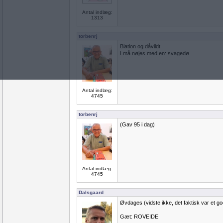
Antal indlæg:
1313
torbenrj
Biatlon og dåvildt
I må nøjes med en: svagedø
Antal indlæg:
4745
torbenrj
(Gav 95 i dag)
Antal indlæg:
4745
Dalsgaard
Øvdages (vidste ikke, det faktisk var et g
Gæt: ROVEIDE