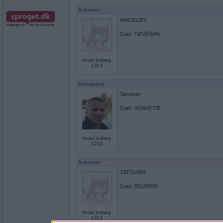
fr-jensen
MAGELØS
Gæt: TØVESAN
Antal indlæg:
1313
Dalsgaard
Søvante
Gæt: VORATTØ
Antal indlæg:
1253
fr-jensen
TATOVØR
Gæt: BEUERIN
Antal indlæg:
1313