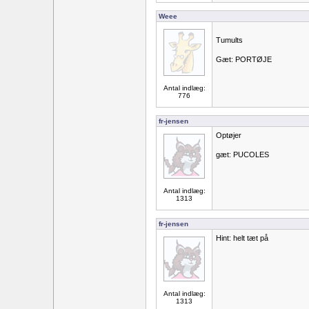
Weee
Tumults
Gæt: PORTØJE
Antal indlæg:
776
fr-jensen
Optøjer
gæt: PUCOLES
Antal indlæg:
1313
fr-jensen
Hint: helt tæt på
Antal indlæg:
1313