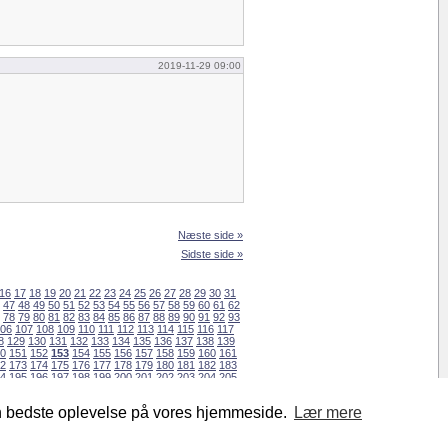
2019-11-29 09:00
Næste side »
Sidste side »
16
17
18
19
20
21
22
23
24
25
26
27
28
29
30
31
47
48
49
50
51
52
53
54
55
56
57
58
59
60
61
62
78
79
80
81
82
83
84
85
86
87
88
89
90
91
92
93
06
107
108
109
110
111
112
113
114
115
116
117
8
129
130
131
132
133
134
135
136
137
138
139
0
151
152
153
154
155
156
157
158
159
160
161
2
173
174
175
176
177
178
179
180
181
182
183
4
195
196
197
198
199
200
201
202
203
204
205
6
217
218
219
220
221
222
223
224
225
226
227
en bedste oplevelse på vores hjemmeside.
Lær mere
Privacy Policy
|
Om Ordkamp