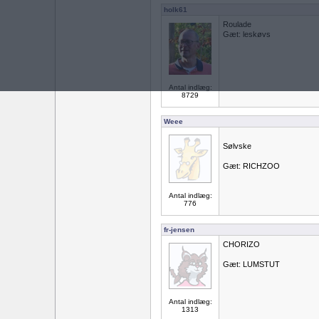
holk61
Roulade
Gæt: leskøvs
Antal indlæg:
8729
Weee
Sølvske
Gæt: RICHZOO
Antal indlæg:
776
fr-jensen
CHORIZO
Gæt: LUMSTUT
Antal indlæg:
1313