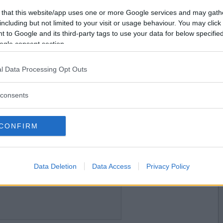
2019-11-19 14:18
Vil du være
 that this website/app uses one or more Google services and may gath
medlem?
including but not limited to your visit or usage behaviour. You may click 
 to Google and its third-party tags to use your data for below specifi
Opret ny konto
ogle consent section.
l Data Processing Opt Outs
2019-11-19 14:31
consents
CONFIRM
2019-11-20 13:29
Data Deletion
Data Access
Privacy Policy