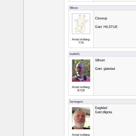
Weee
Closeup
Gæt: HILSTUE
Antal indlæg:
776
holk61
Silhuet
Gæt: glabdad
Antal indlæg:
8729
hertugen
Dagblad
Gæt:dlignta
Antal indlæg: