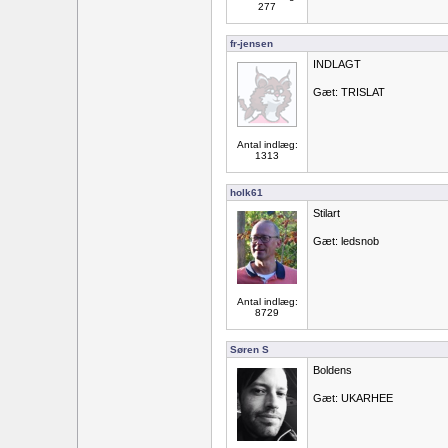
277
fr-jensen
INDLAGT
Gæt: TRISLAT
Antal indlæg:
1313
holk61
Stilart
Gæt: ledsnob
Antal indlæg:
8729
Søren S
Boldens
Gæt: UKARHEE