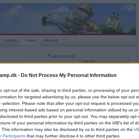
Topliste
Forum
Min side
Søg i forummet
Log Ind
nger
Liga
Bruger
amp.dk -
Do Not Process My Personal Information
Næste side »
Adgangskode
Sidste side »
to opt-out of the sale, sharing to third parties, or processing of your per
Husk mig
2019-11-19 10:49
formation for targeted advertising by us, please use the below opt-out s
Log ind
r selection. Please note that after your opt-out request is processed y
eing interest-based ads based on personal information utilized by us or
Glemt adgangskoden?
Få ny aktiveringslink
disclosed to third parties prior to your opt-out. You may separately opt-
losure of your personal information by third parties on the IAB’s list of
. This information may also be disclosed by us to third parties on the
IA
Ordkamp er gratis!
Participants
that may further disclose it to other third parties.