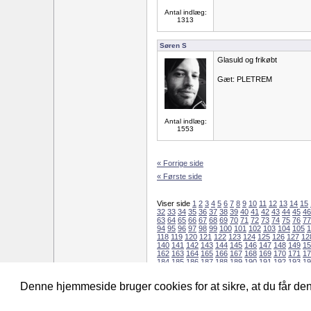
Antal indlæg:
1313
Søren S
Glasuld og frikøbt
Gæt: PLETREM
Antal indlæg:
1553
« Forrige side
« Første side
Viser side
1
2
3
4
5
6
7
8
9
10
11
12
13
14
15
32
33
34
35
36
37
38
39
40
41
42
43
44
45
46
63
64
65
66
67
68
69
70
71
72
73
74
75
76
77
94
95
96
97
98
99
100
101
102
103
104
105
1
118
119
120
121
122
123
124
125
126
127
12
140
141
142
143
144
145
146
147
148
149
15
162
163
164
165
166
167
168
169
170
171
17
184
185
186
187
188
189
190
191
192
193
19
206
207
208
209
210
211
212
213
214
215
21
228
229
230
231
232
233
234
235
Denne hjemmeside bruger cookies for at sikre, at du får d