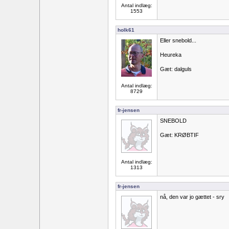
Antal indlæg:
1553
holk61
Eller snebold...
Heureka
Gæt: dalguls
Antal indlæg:
8729
fr-jensen
SNEBOLD
Gæt: KRØBTIF
Antal indlæg:
1313
fr-jensen
nå, den var jo gættet - sry