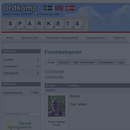
Seneste bingo, SPARKETs, af Paloma gav 64p
Start
Spilleregler
Populære spørgsmål
Søg medlem
Topliste
Spillerum
Forumkategorier
Giraffen
0
Snak
Support
Nye turneringer
Turneringer
Liga
Krokodillen
0
« Forrige side
Indloggede
0
« Første side
Mobilspil
Bruger
Indlæg
holk61
Igangværende
2 891
Barstol
Gæt: bolleie
I samarbejde med
Antal indlæg:
8729