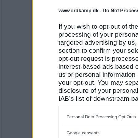
1253
www.ordkamp.dk -
Do Not Process
holk61
Legatar
If you wish to opt-out of the
Gæt:mildpak
processing of your personal
targeted advertising by us
Antal indlæg:
section to confirm your sel
8729
opt-out request is proces
Søren S
interest-based ads based o
Ildkamp
us or personal information d
Gæt: HØJBRAS
your opt-out. You may separ
disclosure of your personal
Antal indlæg:
IAB’s list of downstream pa
1553
also be disclosed by us to 
Dalsgaard
Downstream Participants
th
Personal Data Processing Opt Outs
Børshaj
third parties.
Gæt: SIGNALS (andet ord)
Google consents
Please note that this web