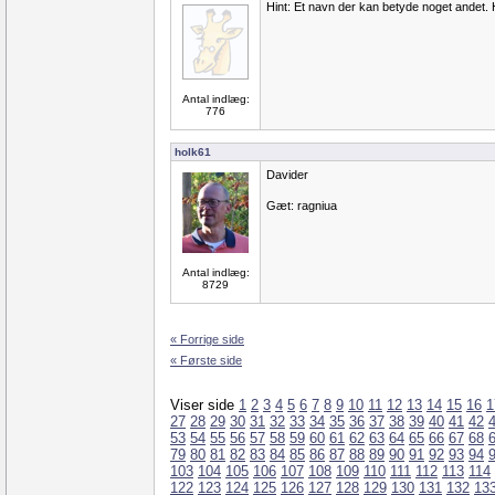
Hint: Et navn der kan betyde noget andet. He
Antal indlæg:
776
holk61
Davider
Gæt: ragniua
Antal indlæg:
8729
« Forrige side
« Første side
Viser side
1
2
3
4
5
6
7
8
9
10
11
12
13
14
15
16
1
27
28
29
30
31
32
33
34
35
36
37
38
39
40
41
42
53
54
55
56
57
58
59
60
61
62
63
64
65
66
67
68
79
80
81
82
83
84
85
86
87
88
89
90
91
92
93
94
103
104
105
106
107
108
109
110
111
112
113
114
122
123
124
125
126
127
128
129
130
131
132
13