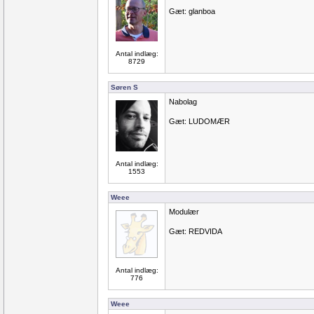
Gæt: glanboa
Antal indlæg:
8729
Søren S
Nabolag
Gæt: LUDOMÆR
Antal indlæg:
1553
Weee
Modulær
Gæt: REDVIDA
Antal indlæg:
776
Weee