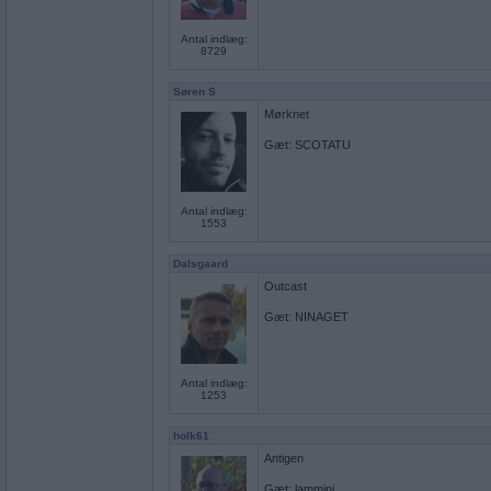
Antal indlæg:
8729
Søren S
Mørknet
Gæt: SCOTATU
Antal indlæg:
1553
Dalsgaard
Outcast
Gæt: NINAGET
Antal indlæg:
1253
holk61
Antigen
Gæt: lammini