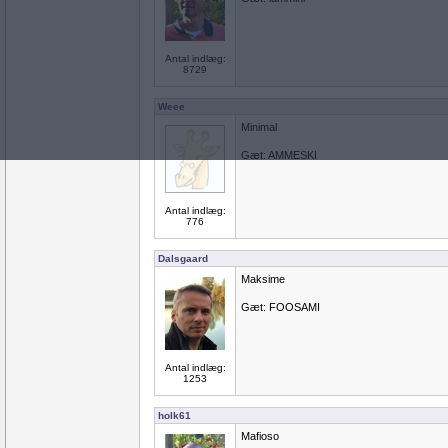
Antal indlæg:
8729
Weee
Minimal
Gæt: AMMESKI
Antal indlæg:
776
Dalsgaard
Maksime
Gæt: FOOSAMI
Antal indlæg:
1253
holk61
Mafioso