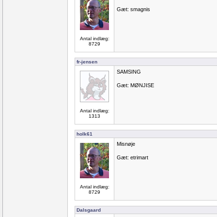
Gæt: smagnis
Antal indlæg:
8729
fr-jensen
SAMSING
Gæt: MØNJISE
Antal indlæg:
1313
holk61
Misnøje
Gæt: etrimart
Antal indlæg:
8729
Dalsgaard