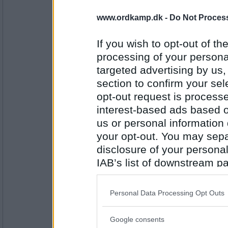
www.ordkamp.dk -
Do Not Process
holk61
Jo tak..
If you wish to opt-out of the
Dyreart
processing of your personal
Gæt: ankriao
targeted advertising by us
Antal indlæg:
8729
section to confirm your sel
opt-out request is proces
Dalsgaard
interest-based ads based o
Okarina (uhh, legend of Zelda)
us or personal information d
Gæt: ÆGTERES
your opt-out. You may separ
disclosure of your personal
Antal indlæg:
1253
IAB’s list of downstream pa
also be disclosed by us to 
holk61
Downstream Participants
th
Egetræs
Personal Data Processing Opt Outs
third parties.
Gæt: espinat
Google consents
Please note that this web