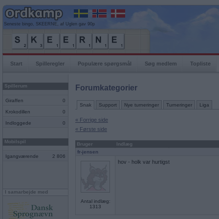
Seneste bingo, SKEERNE, af Uglen gav 90p
Start
Spilleregler
Populære spørgsmål
Søg medlem
Topliste
Spillerum
Forumkategorier
Giraffen
0
Snak
Support
Nye turneringer
Turneringer
Liga
Krokodillen
0
« Forrige side
Indloggede
0
« Første side
Mobilspil
Bruger
Indlæg
fr-jensen
Igangværende
2 806
hov - holk var hurtigst
I samarbejde med
Antal indlæg:
1313