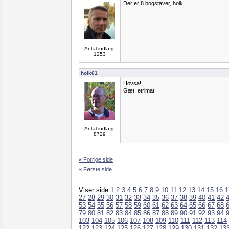
Der er 8 bogstaver, holk!
Antal indlæg:
1253
holk61
Hovsa!
Gæt: etrimat
Antal indlæg:
8729
« Forrige side
« Første side
Viser side
1
2
3
4
5
6
7
8
9
10
11
12
13
14
15
16
1
27
28
29
30
31
32
33
34
35
36
37
38
39
40
41
42
53
54
55
56
57
58
59
60
61
62
63
64
65
66
67
68
79
80
81
82
83
84
85
86
87
88
89
90
91
92
93
94
103
104
105
106
107
108
109
110
111
112
113
114
122
123
124
125
126
127
128
129
130
131
132
13