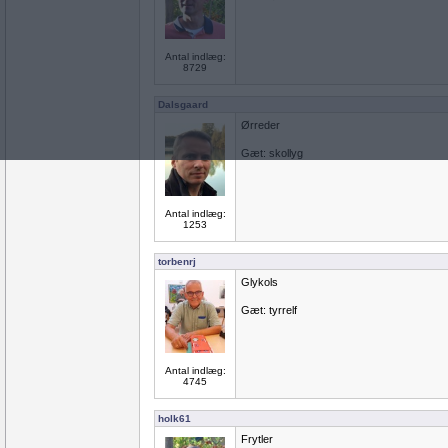
Antal indlæg:
8729
Dalsgaard
Ørreder
Gæt: skollyg
Antal indlæg:
1253
torbenrj
Glykols
Gæt: tyrrelf
Antal indlæg:
4745
holk61
Frytler