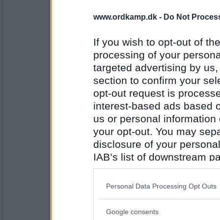
422
www.ordkamp.dk -
Do Not Process
Iwantar
- Ikke længere medlem
BOOKING
If you wish to opt-out of the
TOGHEST
processing of your personal
targeted advertising by us
Antal indlæg:
289
section to confirm your sel
opt-out request is proces
fr-jensen
interest-based ads based o
GHETTOS
us or personal information d
Gæt: STØVHYE
your opt-out. You may separ
disclosure of your personal
Antal indlæg:
1313
IAB’s list of downstream pa
also be disclosed by us to 
sjw
Høtyves
Downstream Participants
th
Personal Data Processing Opt Outs
Gæt: UDSIMUT
third parties.
Google consents
Please note that this web