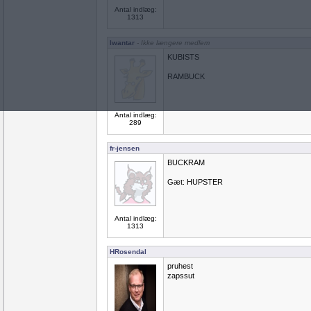
Antal indlæg:
1313
Iwantar
- Ikke længere medlem
KUBISTS
RAMBUCK
Antal indlæg:
289
fr-jensen
BUCKRAM
Gæt: HUPSTER
Antal indlæg:
1313
HRosendal
pruhest
zapssut