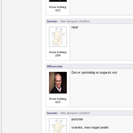
Antal indlæg:
422
Iwantar
- Ikke længere medlem
Hint!
Antal indlæg:
289
HRosendal
Det er oprindelig et ungarsk ord
Antal indlæg:
422
Iwantar
- Ikke længere medlem
pusztas
vrøvles, men noget andet