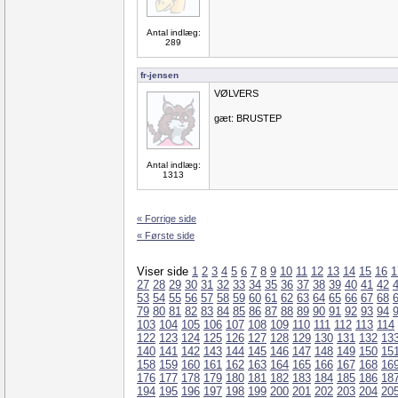
Antal indlæg:
289
fr-jensen
VØLVERS
gæt: BRUSTEP
Antal indlæg:
1313
« Forrige side
« Første side
Viser side
1
2
3
4
5
6
7
8
9
10
11
12
13
14
15
16
1
27
28
29
30
31
32
33
34
35
36
37
38
39
40
41
42
53
54
55
56
57
58
59
60
61
62
63
64
65
66
67
68
79
80
81
82
83
84
85
86
87
88
89
90
91
92
93
94
103
104
105
106
107
108
109
110
111
112
113
114
122
123
124
125
126
127
128
129
130
131
132
13
140
141
142
143
144
145
146
147
148
149
150
15
158
159
160
161
162
163
164
165
166
167
168
16
176
177
178
179
180
181
182
183
184
185
186
18
194
195
196
197
198
199
200
201
202
203
204
20