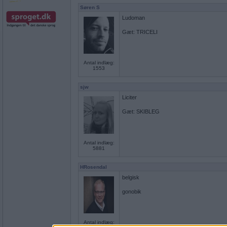
Søren S
Ludoman
Gæt: TRICELI
Antal indlæg:
1553
sjw
Liciter
Gæt: SKIBLEG
Antal indlæg:
5881
HRosendal
belgisk
gonobik
Antal indlæg: