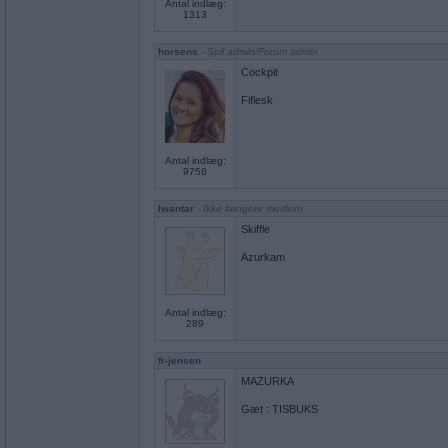
Antal indlæg:
1313
horsens
- Spil admin/Forum admin
Cockpit
Fiflesk
Antal indlæg:
9756
Iwantar
- Ikke længere medlem
Skiffle
Azurkam
Antal indlæg:
289
fr-jensen
MAZURKA
Gæt : TISBUKS