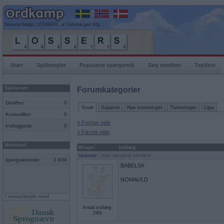
Seneste bingo, LOSSERS, af Paloma gav 82p
Start
Spilleregler
Populære spørgsmål
Søg medlem
Topliste
Spillerum
Forumkategorier
Giraffen
0
Snak
Support
Nye turneringer
Turneringer
Liga
Krokodillen
0
« Forrige side
Indloggede
0
« Første side
Mobilspil
Bruger
Indlæg
Iwantar
- Ikke længere medlem
Igangværende
2 834
BABELSK
NOMAULD
I samarbejde med
Antal indlæg:
289