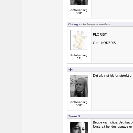
Antal indlæg:
5881
CHoeg
- Ikke længere medlem
FLORIST
Gæt: KODERIS
Antal indlæg:
531
sjw
Det gik vist lidt for stærkt ch
Antal indlæg:
5881
Søren S
Begge var rigtige. Jeg hav
først, så hendes opgave er 