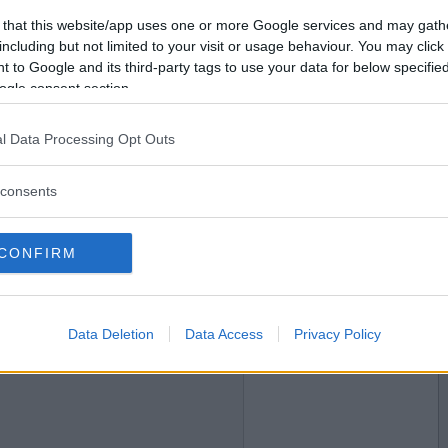
2016-09-08 12:11
Vil du være
 that this website/app uses one or more Google services and may gath
medlem?
including but not limited to your visit or usage behaviour. You may click 
 to Google and its third-party tags to use your data for below specifi
Opret ny konto
ogle consent section.
l Data Processing Opt Outs
2016-09-08 16:16
consents
CONFIRM
2016-09-08 21:31
Data Deletion
Data Access
Privacy Policy