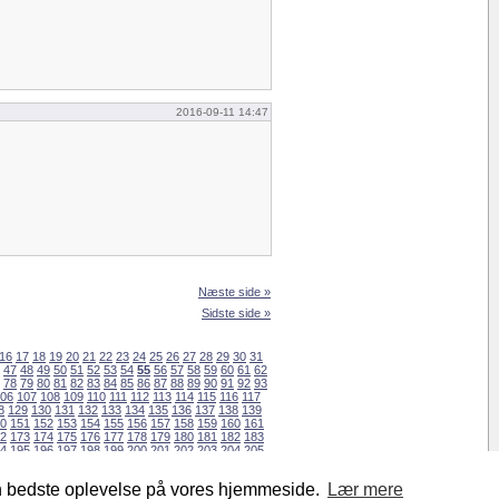
2016-09-11 14:47
Næste side »
Sidste side »
16
17
18
19
20
21
22
23
24
25
26
27
28
29
30
31
47
48
49
50
51
52
53
54
55
56
57
58
59
60
61
62
78
79
80
81
82
83
84
85
86
87
88
89
90
91
92
93
06
107
108
109
110
111
112
113
114
115
116
117
8
129
130
131
132
133
134
135
136
137
138
139
0
151
152
153
154
155
156
157
158
159
160
161
2
173
174
175
176
177
178
179
180
181
182
183
4
195
196
197
198
199
200
201
202
203
204
205
6
217
218
219
220
221
222
223
224
225
226
227
en bedste oplevelse på vores hjemmeside.
Lær mere