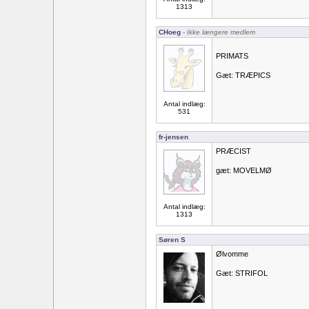
1313
CHoeg
- Ikke længere medlem
PRIMATS
Gæt: TRÆPICS
Antal indlæg:
531
fr-jensen
PRÆCIST
gæt: MOVELMØ
Antal indlæg:
1313
Søren S
Ølvomme
Gæt: STRIFOL