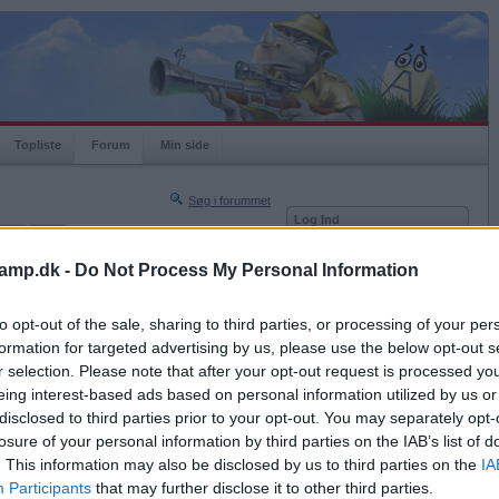
Topliste
Forum
Min side
Søg i forummet
Log Ind
nger
Liga
Bruger
amp.dk -
Do Not Process My Personal Information
Næste side »
Adgangskode
Sidste side »
to opt-out of the sale, sharing to third parties, or processing of your per
Husk mig
2016-09-08 06:20
formation for targeted advertising by us, please use the below opt-out s
Log ind
r selection. Please note that after your opt-out request is processed y
eing interest-based ads based on personal information utilized by us or
Glemt adgangskoden?
Få ny aktiveringslink
disclosed to third parties prior to your opt-out. You may separately opt-
losure of your personal information by third parties on the IAB’s list of
. This information may also be disclosed by us to third parties on the
IA
Ordkamp er gratis!
Participants
that may further disclose it to other third parties.