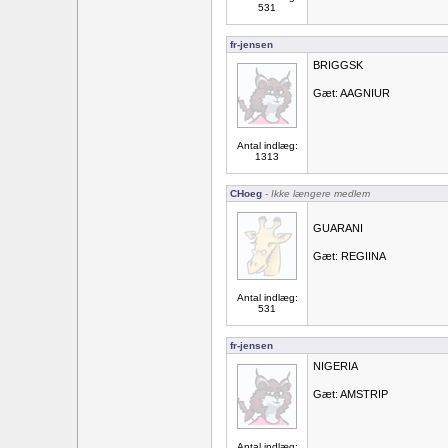
531
fr-jensen
BRIGGSK
Gæt: AAGNIUR
Antal indlæg:
1313
CHoeg
- Ikke længere medlem
GUARANI
Gæt: REGIINA
Antal indlæg:
531
fr-jensen
NIGERIA
Gæt: AMSTRIP
Antal indlæg: