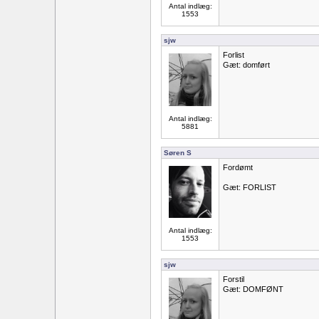
Antal indlæg:
1553
sjw
Forlist
Gæt: domført
Antal indlæg:
5881
Søren S
Fordømt
Gæt: FORLIST
Antal indlæg:
1553
sjw
Forstil
Gæt: DOMFØNT