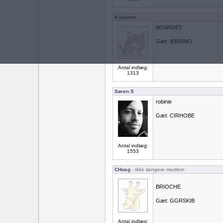
fr-jensen
BOARDET
Gæt: IEBRINO
Antal indlæg:
1313
Søren S
robinie
Gæt: CIRHOBE
Antal indlæg:
1553
CHoeg
- Ikke længere medlem
BRIOCHE
Gæt: GGRSKIB
Antal indlæg: