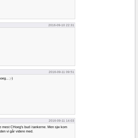
2016-09-10 22:31
2016-09-11 09:51
oeg... ;-)
2016-09-11 14:03
de mest CHoeg's bud i tankerne. Men sjw kom
den vi går videre med.