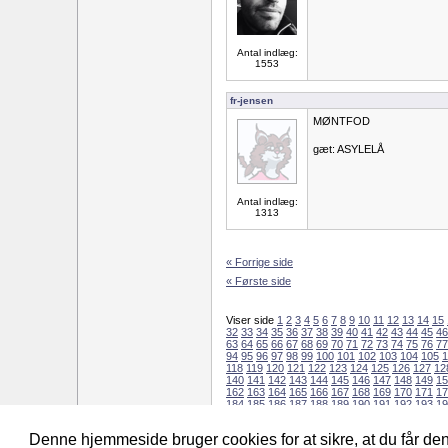
Antal indlæg:
1553
fr-jensen
MØNTFOD
gæt: ASYLELÅ
Antal indlæg:
1313
« Forrige side
« Første side
Viser side
1
2
3
4
5
6
7
8
9
10
11
12
13
14
15
32
33
34
35
36
37
38
39
40
41
42
43
44
45
46
63
64
65
66
67
68
69
70
71
72
73
74
75
76
77
94
95
96
97
98
99
100
101
102
103
104
105
1
118
119
120
121
122
123
124
125
126
127
12
140
141
142
143
144
145
146
147
148
149
15
162
163
164
165
166
167
168
169
170
171
17
184
185
186
187
188
189
190
191
192
193
19
206
207
208
209
210
211
212
213
214
215
21
228
229
230
231
232
233
234
235
Denne hjemmeside bruger cookies for at sikre, at du får d