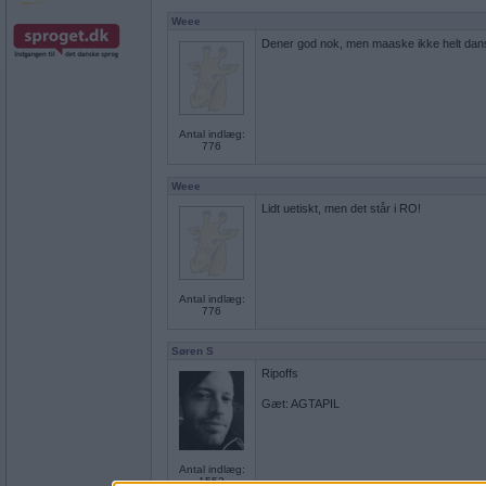
Weee
Dener god nok, men maaske ikke helt dan
Antal indlæg:
776
Weee
Lidt uetiskt, men det står i RO!
Antal indlæg:
776
Søren S
Ripoffs
Gæt: AGTAPIL
Antal indlæg:
1553