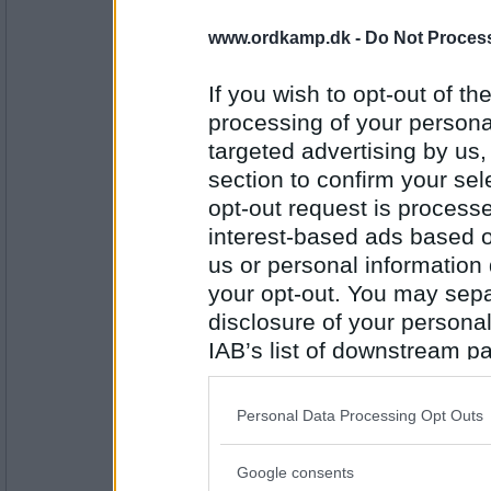
www.ordkamp.dk -
Do Not Process
holk61
Plagiat
Gæt: tisapin
If you wish to opt-out of the
processing of your personal
targeted advertising by us
Antal indlæg:
8729
section to confirm your sel
opt-out request is proces
fr-jensen
interest-based ads based o
PIANIST
us or personal information d
Gæt: GRAFERI
your opt-out. You may separ
disclosure of your personal
Antal indlæg:
1313
IAB’s list of downstream pa
holk61
also be disclosed by us to 
Frigear
Downstream Participants
th
Personal Data Processing Opt Outs
Gæt: gringal
third parties.
Google consents
Please note that this web
Antal indlæg: