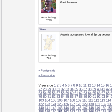
Gæt: levkova
Antal indlæg:
8729
Weee
Artemis accepteres ikke af Sprognævnet i
Antal indlæg:
776
« Forrige side
« Første side
Viser side
1
2
3
4
5
6
7
8
9
10
11
12
13
14
15
16
1
27
28
29
30
31
32
33
34
35
36
37
38
39
40
41
42
53
54
55
56
57
58
59
60
61
62
63
64
65
66
67
68
79
80
81
82
83
84
85
86
87
88
89
90
91
92
93
94
103
104
105
106
107
108
109
110
111
112
113
114
122
123
124
125
126
127
128
129
130
131
132
13
140
141
142
143
144
145
146
147
148
149
150
15
158
159
160
161
162
163
164
165
166
167
168
16