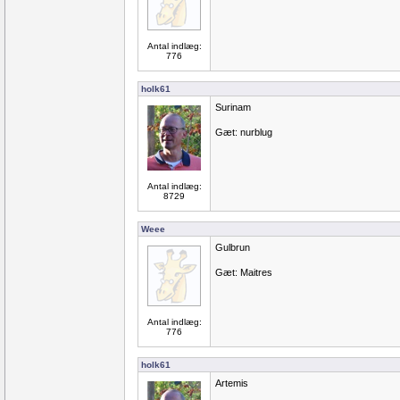
Antal indlæg:
776
holk61
Surinam
Gæt: nurblug
Antal indlæg:
8729
Weee
Gulbrun
Gæt: Maitres
Antal indlæg:
776
holk61
Artemis