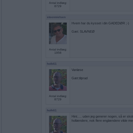
Antal indlæg:
8729
steennielsen
Hvem har du kysset i din GADEDØR ;-)
Gæt: SLAVNEØ
Antal indlæg:
1958
holk61
Vanløse
Gæt:tilprad
Antal indlæg:
8729
holk61
Hint..... uden jeg generer nogen, så er sko
hollændere, nok flere englændere vilde med