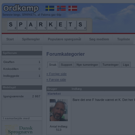
Seneste bingo, SPARKETs, af Paloma gav 64p
Start
Spilleregler
Populære spørgsmål
Søg medlem
Topliste
Spillerum
Forumkategorier
Giraffen
1
Snak
Support
Nye turneringer
Turneringer
Liga
Krokodillen
0
« Forrige side
Indloggede
1
« Første side
Mobilspil
Bruger
Indlæg
klartekst
Igangværende
2 867
Bare det ene F havde været et K. Det her l
I samarbejde med
Antal indlæg:
513