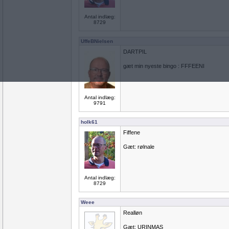
Antal indlæg:
8729
UffeBNielsen
DARTPIL
gæt min nyeste bingo : FFFEENI
Antal indlæg:
9791
holk61
Fiffene
Gæt: rølnale
Antal indlæg:
8729
Weee
Realløn
Gæt: URINMAS